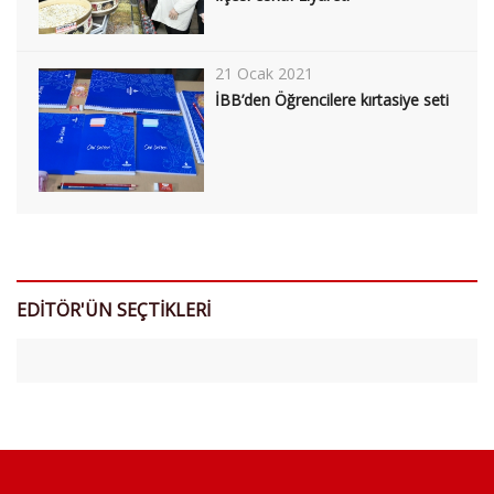
21 Ocak 2021
İBB’den Öğrencilere kırtasiye seti
EDİTÖR'ÜN SEÇTİKLERİ