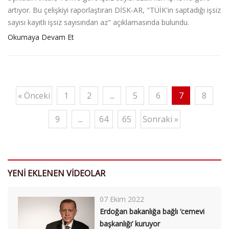
artıyor. Bu çelişkiyi raporlaştıran DİSK-AR, "TÜİK'in saptadığı işsiz
sayısı kayıtlı işsiz sayısından az" açıklamasında bulundu.
Okumaya Devam Et
« Önceki
1
2
...
5
6
7
8
9
...
64
65
Sonraki »
YENİ EKLENEN VİDEOLAR
07 Ekim 2022
Erdoğan bakanlığa bağlı ‘cemevi
başkanlığı’ kuruyor