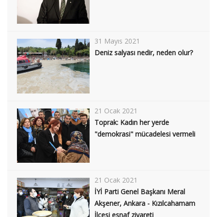
31 Mayıs 2021
Deniz salyası nedir, neden olur?
21 Ocak 2021
Toprak: Kadın her yerde
"demokrasi" mücadelesi vermeli
21 Ocak 2021
İYİ Parti Genel Başkanı Meral
Akşener, Ankara - Kızılcahamam
İlçesi esnaf ziyareti