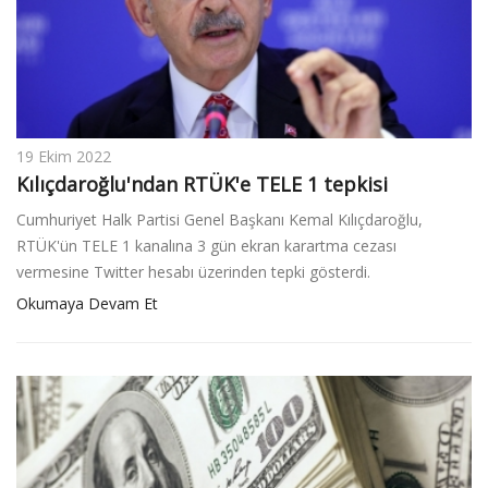
v
i
g
a
t
i
19 Ekim 2022
o
Kılıçdaroğlu'ndan RTÜK'e TELE 1 tepkisi
n
Cumhuriyet Halk Partisi Genel Başkanı Kemal Kılıçdaroğlu,
RTÜK'ün TELE 1 kanalına 3 gün ekran karartma cezası
vermesine Twitter hesabı üzerinden tepki gösterdi.
Okumaya Devam Et