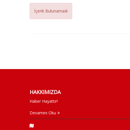
İçerik Bulunamadı
HAKKIMIZDA
Haber Hayattır!
Devamını Oku