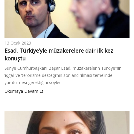
v
i
g
a
t
i
13 Ocak 2023
o
Esad, Türkiye’yle müzakerelere dair ilk kez
n
konuştu
Suriye Cumhurbaşkanı Beşar Esad, müzakerelerin Türkiye’nin
‘işgal’ ve ‘terörizme desteği’nin sonlandırılması temelinde
yürütülmesi gerektiğini söyledi.
Okumaya Devam Et