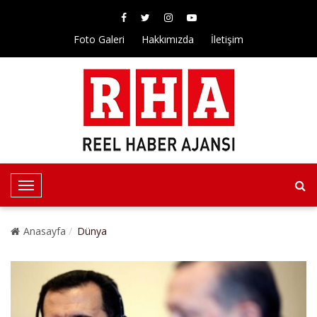
Foto Galeri
Hakkımızda
İletişim
T
o
g
Anasayfa
Dünya
g
l
e
N
a