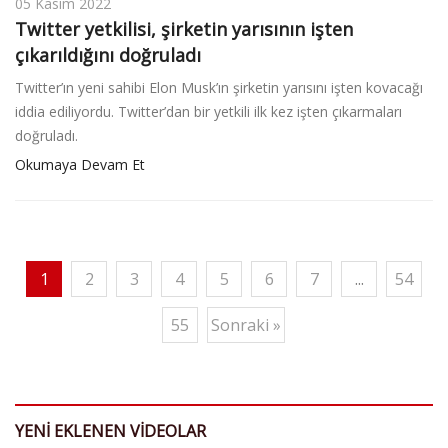
05 Kasım 2022
Twitter yetkilisi, şirketin yarısının işten
çıkarıldığını doğruladı
Twitter’ın yeni sahibi Elon Musk’ın şirketin yarısını işten kovacağı
iddia ediliyordu. Twitter’dan bir yetkili ilk kez işten çıkarmaları
doğruladı.
Okumaya Devam Et
1
2
3
4
5
6
7
...
54
55
Sonraki »
YENİ EKLENEN VİDEOLAR