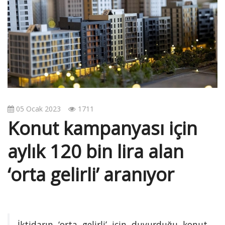
v
i
g
a
t
i
o
n
05 Ocak 2023
1711
Konut kampanyası için
aylık 120 bin lira alan
‘orta gelirli’ aranıyor
İktidarın ‘orta gelirli’ için duyurduğu konut