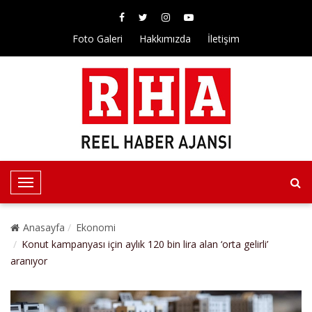
Foto Galeri
Hakkımızda
İletişim
T
o
g
Anasayfa
Ekonomi
g
Konut kampanyası için aylık 120 bin lira alan ‘orta gelirli’
l
aranıyor
e
N
a