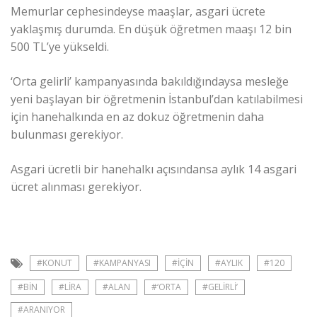
Memurlar cephesindeyse maaşlar, asgari ücrete
yaklaşmış durumda. En düşük öğretmen maaşı 12 bin
500 TL’ye yükseldi.
‘Orta gelirli’ kampanyasında bakıldığındaysa mesleğe
yeni başlayan bir öğretmenin İstanbul’dan katılabilmesi
için hanehalkında en az dokuz öğretmenin daha
bulunması gerekiyor.
Asgari ücretli bir hanehalkı açısındansa aylık 14 asgari
ücret alınması gerekiyor.
#KONUT
#KAMPANYASI
#IÇIN
#AYLIK
#120
#BIN
#LIRA
#ALAN
#‘ORTA
#GELIRLI’
#ARANIYOR