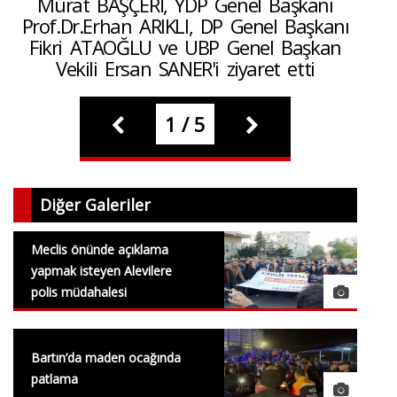
Murat BAŞÇERİ, YDP Genel Başkanı
Prof.Dr.Erhan ARIKLI, DP Genel Başkanı
Fikri ATAOĞLU ve UBP Genel Başkan
Vekili Ersan SANER'i ziyaret etti
1 / 5
Diğer Galeriler
Meclis önünde açıklama
yapmak isteyen Alevilere
polis müdahalesi
Bartın’da maden ocağında
patlama