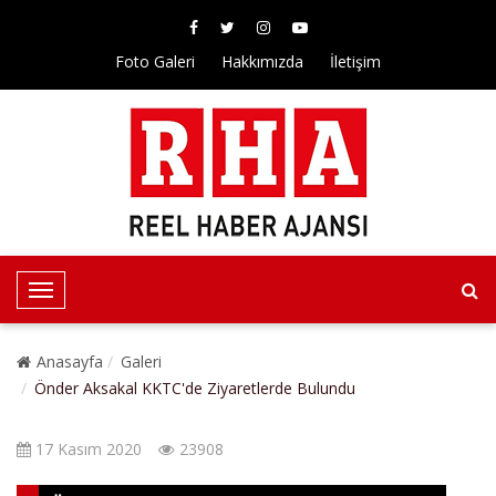
Foto Galeri
Hakkımızda
İletişim
T
o
g
Anasayfa
Galeri
g
Önder Aksakal KKTC'de Ziyaretlerde Bulundu
l
e
17 Kasım 2020
23908
N
a