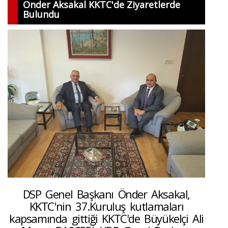
Önder Aksakal KKTC'de Ziyaretlerde
v
Bulundu
i
g
a
t
i
o
n
DSP Genel Başkanı Önder Aksakal,
KKTC'nin 37.Kuruluş kutlamaları
kapsamında gittiği KKTC'de Büyükelçi Ali