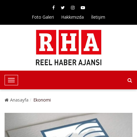
Foto Galeri
Hakkımızda
İletişim
T
o
g
Anasayfa
Ekonomi
g
l
e
N
a