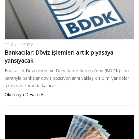
v
i
g
a
t
i
12 Aralık 2022
o
Bankacılar: Döviz işlemleri artık piyasaya
n
yansıyacak
Bankacılık Düzenleme ve Denetleme Kurumu’nun (BDDK) son
kararıyla bankalar döviz pozisyonlarını yaklaşık 1,5 milyar dolar
azaltmak zorunda kalacak.
Okumaya Devam Et