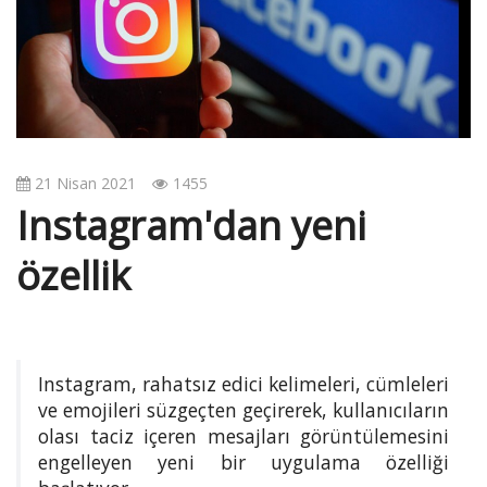
v
i
g
a
t
i
o
21 Nisan 2021
1455
n
Instagram'dan yeni
özellik
Instagram, rahatsız edici kelimeleri, cümleleri
ve emojileri süzgeçten geçirerek, kullanıcıların
olası taciz içeren mesajları görüntülemesini
engelleyen yeni bir uygulama özelliği