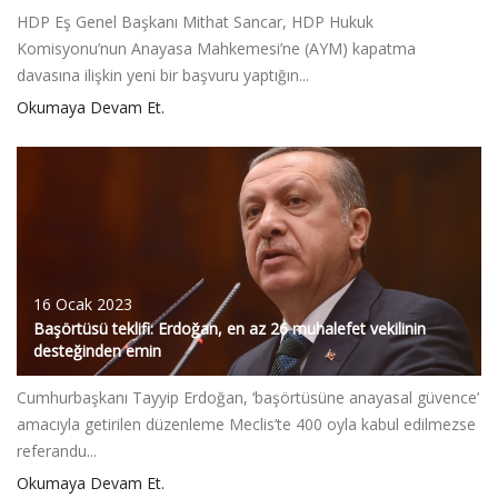
HDP Eş Genel Başkanı Mithat Sancar, HDP Hukuk
Komisyonu’nun Anayasa Mahkemesi’ne (AYM) kapatma
davasına ilişkin yeni bir başvuru yaptığın...
Okumaya Devam Et.
16 Ocak 2023
Başörtüsü teklifi: Erdoğan, en az 26 muhalefet vekilinin
desteğinden emin
Cumhurbaşkanı Tayyip Erdoğan, ‘başörtüsüne anayasal güvence’
amacıyla getirilen düzenleme Meclis’te 400 oyla kabul edilmezse
referandu...
Okumaya Devam Et.