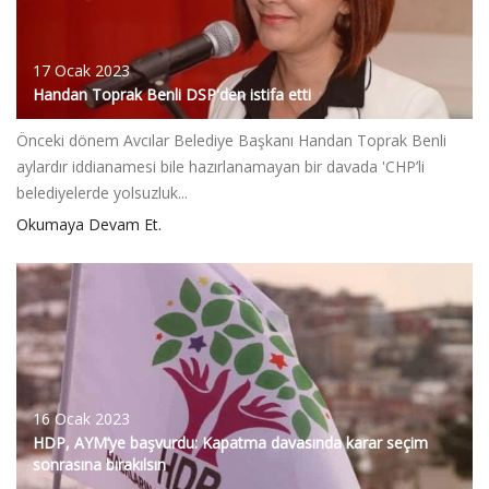
17 Ocak 2023
Handan Toprak Benli DSP'den istifa etti
Önceki dönem Avcılar Belediye Başkanı Handan Toprak Benli
aylardır iddianamesi bile hazırlanamayan bir davada 'CHP’li
belediyelerde yolsuzluk...
Okumaya Devam Et.
16 Ocak 2023
HDP, AYM’ye başvurdu: Kapatma davasında karar seçim
sonrasına bırakılsın