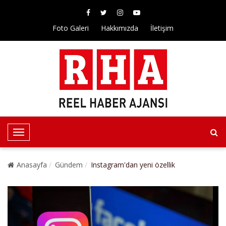
Foto Galeri
Hakkımızda
İletişim
T
o
g
Anasayfa
Gündem
Instagram'dan yeni özellik
g
l
e
N
a