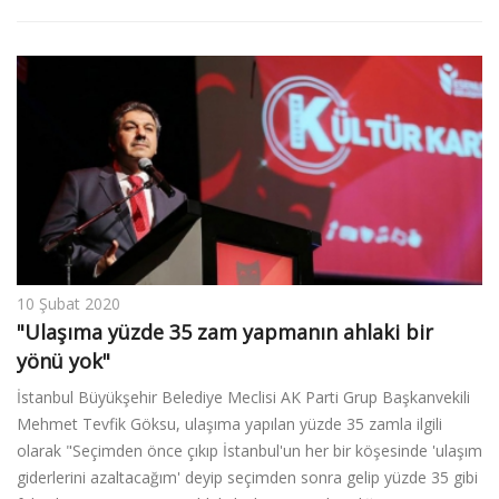
10 Şubat 2020
"Ulaşıma yüzde 35 zam yapmanın ahlaki bir
yönü yok"
İstanbul Büyükşehir Belediye Meclisi AK Parti Grup Başkanvekili
Mehmet Tevfik Göksu, ulaşıma yapılan yüzde 35 zamla ilgili
olarak "Seçimden önce çıkıp İstanbul'un her bir köşesinde 'ulaşım
giderlerini azaltacağım' deyip seçimden sonra gelip yüzde 35 gibi