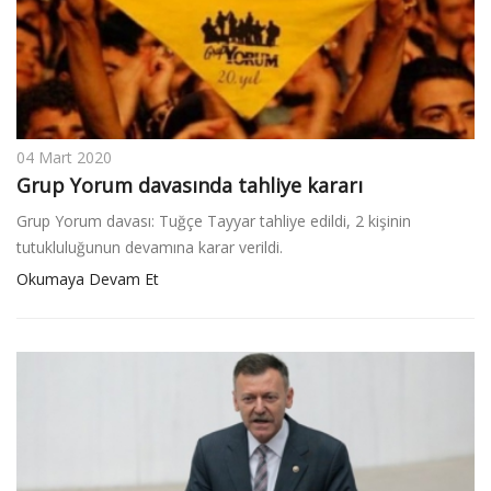
v
i
g
a
t
i
04 Mart 2020
o
Grup Yorum davasında tahliye kararı
n
Grup Yorum davası: Tuğçe Tayyar tahliye edildi, 2 kişinin
tutukluluğunun devamına karar verildi.
Okumaya Devam Et