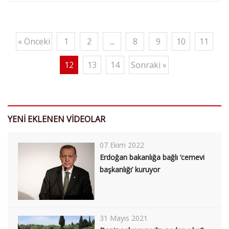
« Önceki
1
2
...
8
9
10
11
12
13
14
Sonraki »
YENİ EKLENEN VİDEOLAR
07 Ekim 2022
Erdoğan bakanlığa bağlı ‘cemevi
başkanlığı’ kuruyor
31 Mayıs 2021