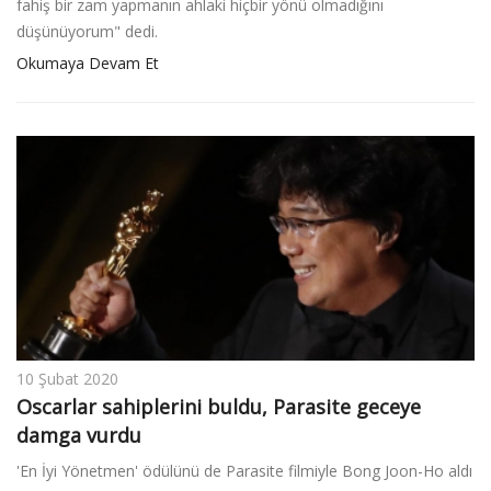
fahiş bir zam yapmanın ahlaki hiçbir yönü olmadığını
düşünüyorum" dedi.
Okumaya Devam Et
10 Şubat 2020
Oscarlar sahiplerini buldu, Parasite geceye
damga vurdu
'En İyi Yönetmen' ödülünü de Parasite filmiyle Bong Joon-Ho aldı