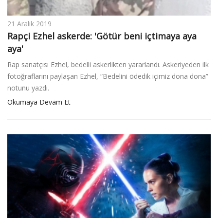
21 Aralık 2019
Rapçi Ezhel askerde: 'Götür beni içtimaya aya
aya'
Rap sanatçısı Ezhel, bedelli askerlikten yararlandı. Askeriyeden ilk
fotoğraflarını paylaşan Ezhel, “Bedelini ödedik içimiz dona dona”
notunu yazdı.
Okumaya Devam Et