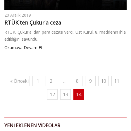
20 Aralık 2019
RTÜK'ten Çukur'a ceza
RTÜK, Çukur'a idari para cezası verdi. Üst Kurul, 8. maddenin ihlal
edildiğini savundu.
Okumaya Devam Et
« Önceki
1
2
...
8
9
10
11
12
13
14
YENİ EKLENEN VİDEOLAR