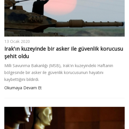
v
i
g
a
t
i
13 Ocak 2020
o
Irak'ın kuzeyinde bir asker ile güvenlik korucusu
n
şehit oldu
Milli Savunma Bakanlığı (MSB), Irak'ın kuzeyindeki Haftanin
bölgesinde bir asker ile güvenlik korucusunun hayatını
kaybettiğini bildirdi.
Okumaya Devam Et