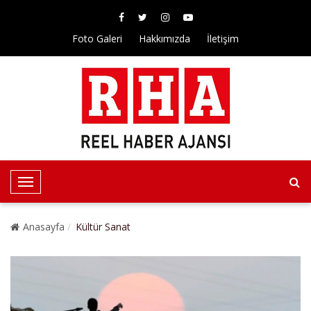
Foto Galeri
Hakkımızda
İletişim
T
o
g
Anasayfa
Kültür Sanat
g
l
e
N
a