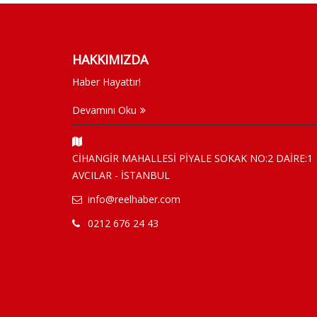
HAKKIMIZDA
Haber Hayattır!
Devamını Oku
CİHANGİR MAHALLESİ PİYALE SOKAK NO:2 DAİRE:1
AVCILAR - İSTANBUL
info@reelhaber.com
0212 676 24 43