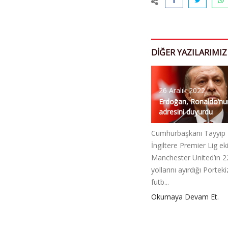
DIĞER YAZILARIMIZ
26 Aralık 2022
Erdoğan, Ronaldo’nu
adresini duyurdu
Cumhurbaşkanı Tayyip 
İngiltere Premier Lig eki
Manchester United’ın 2
yollarını ayırdığı Portekiz
futb...
Okumaya Devam Et.