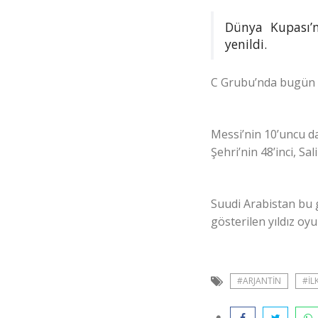
Dünya Kupası’n
yenildi.
C Grubu’nda bugün Ar
Messi’nin 10’uncu da
Şehri’nin 48’inci, S
Suudi Arabistan bu g
gösterilen yıldız oy
#ARJANTIN
#IL