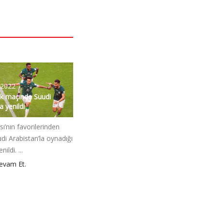
 2022
ilk maçında Suudi
a yenildi
’nın favorilerinden
udi Arabistan’la oynadığı
ildi. ...
vam Et.