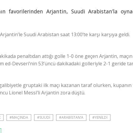
ın favorilerinden Arjantin, Suudi Arabistan’la oyn
jantin’le Suudi Arabistan saat 13:00’te karşı karşıya geldi.
kikada penaltıdan attığı golle 1-0 öne geçen Arjantin, maçın 
alim ed-Devseri’nin 53’üncü dakikadaki golleriyle 2-1 geride t
alibiyetle gruptaki ilk maçı kazanan taraf olurken, kupanın 
uncu Lionel Messi’li Arjantin zora düştü.
K
#MAÇINDA
#SUUDI
#ARABISTAN’A
#YENILDI