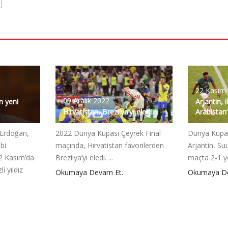
22 Kasım
09 Aralık 2022
n yeni
Arjantin, 
Hırvatistan, Brezilya’yı eledi
Arabistan’
Erdoğan,
2022 Dünya Kupası Çeyrek Final
Dünya Kupası
bi
maçında, Hırvatistan favorilerden
Arjantin, Su
2 Kasım’da
Brezilya’yı eledi. ...
maçta 2-1 yen
li yıldız
Okumaya Devam Et.
Okumaya De