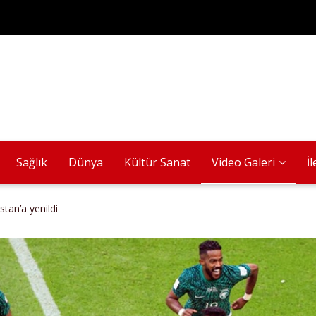
Sağlık
Dünya
Kültür Sanat
Video Galeri
İ
stan’a yenildi