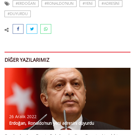
#ERDOĞAN
#RONALDO’NUN
#YENI
#ADRESINI
#DUYURDU
DIĞER YAZILARIMIZ
26 Aralık 2022
Erdoğan, Ronaldo’nun yeni adresini duyurdu