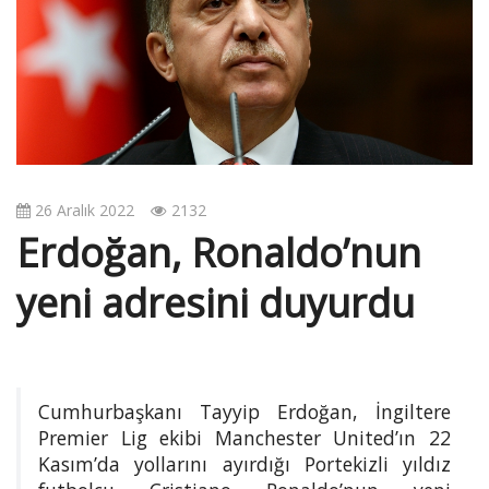
v
i
g
a
t
i
o
n
26 Aralık 2022
2132
Erdoğan, Ronaldo’nun
yeni adresini duyurdu
Cumhurbaşkanı Tayyip Erdoğan, İngiltere
Premier Lig ekibi Manchester United’ın 22
Kasım’da yollarını ayırdığı Portekizli yıldız