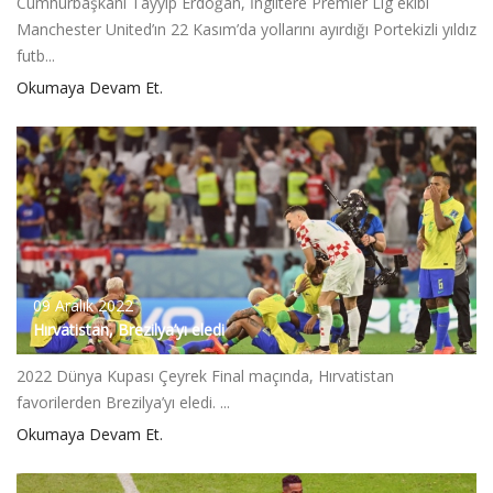
Cumhurbaşkanı Tayyip Erdoğan, İngiltere Premier Lig ekibi
Manchester United’ın 22 Kasım’da yollarını ayırdığı Portekizli yıldız
futb...
Okumaya Devam Et.
09 Aralık 2022
Hırvatistan, Brezilya’yı eledi
2022 Dünya Kupası Çeyrek Final maçında, Hırvatistan
favorilerden Brezilya’yı eledi. ...
Okumaya Devam Et.