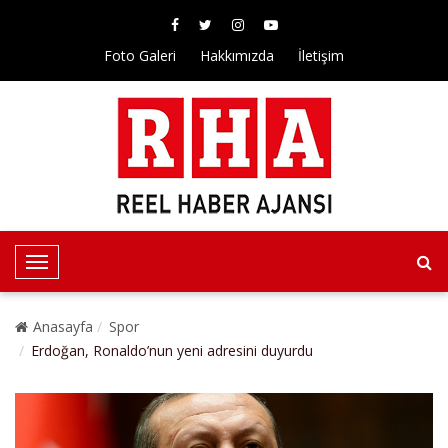
Foto Galeri
Hakkımızda
İletişim
T
o
g
Anasayfa
Spor
g
Erdoğan, Ronaldo’nun yeni adresini duyurdu
l
e
N
a