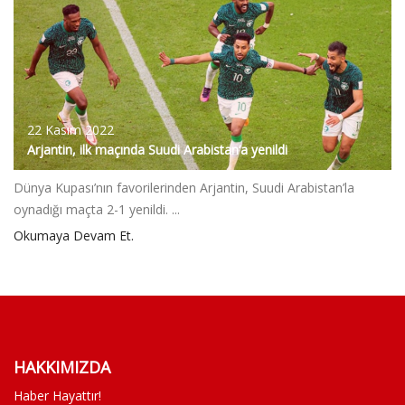
22 Kasım 2022
Arjantin, ilk maçında Suudi Arabistan’a yenildi
Dünya Kupası’nın favorilerinden Arjantin, Suudi Arabistan’la
oynadığı maçta 2-1 yenildi. ...
Okumaya Devam Et.
HAKKIMIZDA
Haber Hayattır!