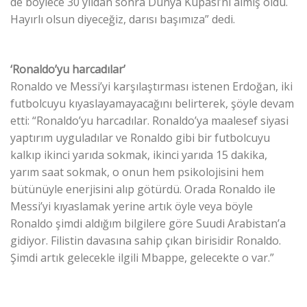
de böylece 30 yıldan sonra Dünya Kupası’nı almış oldu.
Hayırlı olsun diyeceğiz, darısı başımıza” dedi.
‘Ronaldo’yu harcadılar’
Ronaldo ve Messi’yi karşılaştırması istenen Erdoğan, iki
futbolcuyu kıyaslayamayacağını belirterek, şöyle devam
etti: “Ronaldo’yu harcadılar. Ronaldo’ya maalesef siyasi
yaptırım uyguladılar ve Ronaldo gibi bir futbolcuyu
kalkıp ikinci yarıda sokmak, ikinci yarıda 15 dakika,
yarım saat sokmak, o onun hem psikolojisini hem
bütünüyle enerjisini alıp götürdü. Orada Ronaldo ile
Messi’yi kıyaslamak yerine artık öyle veya böyle
Ronaldo şimdi aldığım bilgilere göre Suudi Arabistan’a
gidiyor. Filistin davasına sahip çıkan birisidir Ronaldo.
Şimdi artık gelecekle ilgili Mbappe, gelecekte o var.”