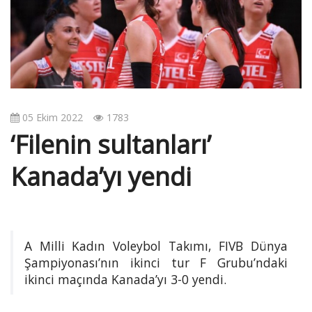
v
i
g
a
t
i
o
05 Ekim 2022
1783
n
‘Filenin sultanları’
Kanada’yı yendi
A Milli Kadın Voleybol Takımı, FIVB Dünya
Şampiyonası’nın ikinci tur F Grubu’ndaki
ikinci maçında Kanada’yı 3-0 yendi.