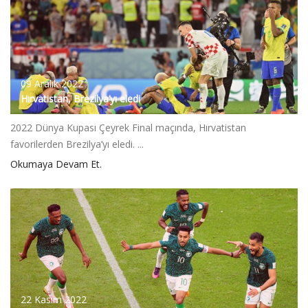
09 Aralık 2022
Hırvatistan, Brezilya’yı eledi
2022 Dünya Kupası Çeyrek Final maçında, Hırvatistan
favorilerden Brezilya’yı eledi. ...
Okumaya Devam Et.
22 Kasım 2022