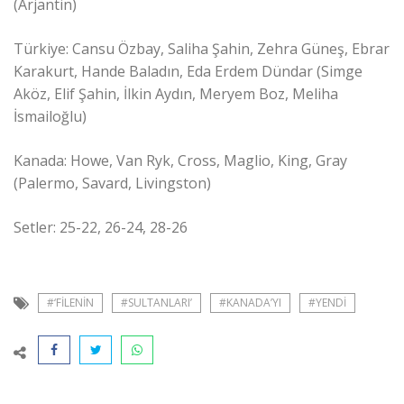
(Arjantin)
Türkiye: Cansu Özbay, Saliha Şahin, Zehra Güneş, Ebrar
Karakurt, Hande Baladın, Eda Erdem Dündar (Simge
Aköz, Elif Şahin, İlkin Aydın, Meryem Boz, Meliha
İsmailoğlu)
Kanada: Howe, Van Ryk, Cross, Maglio, King, Gray
(Palermo, Savard, Livingston)
Setler: 25-22, 26-24, 28-26
#‘FILENIN
#SULTANLARI’
#KANADA’YI
#YENDI