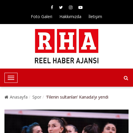
Foto Galeri
Hakkımızda
İletişim
T
o
g
Anasayfa
Spor
‘Filenin sultanları’ Kanada’yı yendi
g
l
e
N
a