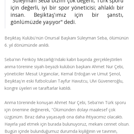
"Süleyman Seba bizim çok değerli, Türk sporu
için değerli, iyi bir spor yöneticisi; ahlaklı bir
insan. Beşiktaş'ımız için bir şanstı,
gönlümüzde yaşıyor" dedi.
Beşiktaş Kulübü'nün Onursal Başkanı Süleyman Seba, ölümünün
6. yıl dönümünde anıldı.
Seba'nın Feriköy Mezarlığı'ndaki kabri başında gerçekleştirilen
anma törenine siyah-beyazlı kulübün başkanı Ahmet Nur Çebi,
yöneticiler Mesut Urgancılar, Kemal Erdoğan ve Umut Şenol,
Beşiktaş'ın eski futbolcuları Tayfur Havutcu, Ulvi Güveneroğlu,
kongre üyeleri ve taraftarlar katıldı.
Anma töreninde konuşan Ahmet Nur Çebi, Seba'nın Türk sporu
için önemine değinerek, "Ölümünden dolayı maalesef çok
üzgünüm. Biraz daha yaşasaydı ona daha ihtiyacımız olacaktı.
Hayırla yad etmek için burada bulunuyoruz, mekanı cennet olsun.
Bugün içinde bulunduğumuz durumda kişiliğinin ve tavrının,