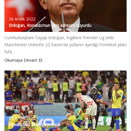
26 Aralık 2022
Erdoğan, Ronaldo’nun yeni adresini duyurdu
Cumhurbaşkanı Tayyip Erdoğan, İngiltere Premier Lig ekibi
Manchester United’ın 22 Kasım’da yollarını ayırdığı Portekizli yıldız
futb...
Okumaya Devam Et.
09 Aralık 2022
Hırvatistan, Brezilya’yı eledi