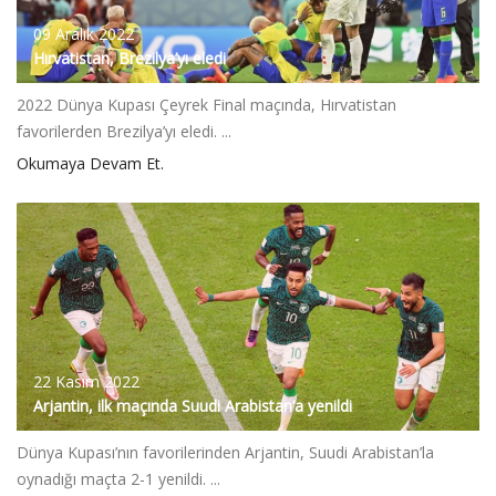
09 Aralık 2022
Hırvatistan, Brezilya’yı eledi
2022 Dünya Kupası Çeyrek Final maçında, Hırvatistan
favorilerden Brezilya’yı eledi. ...
Okumaya Devam Et.
22 Kasım 2022
Arjantin, ilk maçında Suudi Arabistan’a yenildi
Dünya Kupası’nın favorilerinden Arjantin, Suudi Arabistan’la
oynadığı maçta 2-1 yenildi. ...