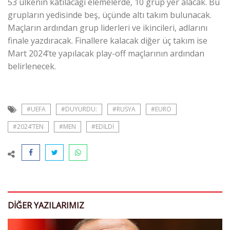
53 ülkenin katılacağı elemelerde, 10 grup yer alacak. Bu
grupların yedisinde beş, üçünde altı takım bulunacak.
Maçların ardından grup liderleri ve ikincileri, adlarını
finale yazdıracak. Finallere kalacak diğer üç takım ise
Mart 2024’te yapılacak play-off maçlarının ardından
belirlenecek.
#UEFA
#DUYURDU:
#RUSYA
#EURO
#2024’TEN
#MEN
#EDILDI
DIĞER YAZILARIMIZ