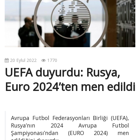
v
i
g
a
t
i
o
n
20 Eylul 2022
1770
UEFA duyurdu: Rusya,
Euro 2024’ten men edildi
Avrupa Futbol Federasyonları Birliği (UEFA),
Rusya’nın 2024 Avrupa Futbol
Şampiyonası’ndan (EURO 2024) men