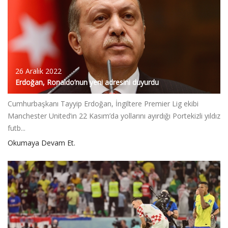
26 Aralık 2022
Erdoğan, Ronaldo’nun yeni adresini duyurdu
Cumhurbaşkanı Tayyip Erdoğan, İngiltere Premier Lig ekibi
Manchester United’ın 22 Kasım’da yollarını ayırdığı Portekizli yıldız
futb...
Okumaya Devam Et.