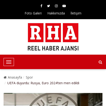
Foto Galeri
Hakkımızda
İletişim
T
o
g
Anasayfa
Spor
g
UEFA duyurdu: Rusya, Euro 2024’ten men edildi
l
e
N
a